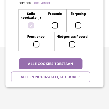
services.
Lees verder
Verzorgende IG in de wijk (team Almkerk)
Strikt
Prestatie
Targeting
noodzakelijk
Medewerker Wonen en Welzijn
Functioneel
Niet-geclassificeerd
Medewerker Huishoudelijke Hulp Gemeente Altena
ALLE COOKIES TOESTAAN
ALLEEN NOODZAKELIJKE COOKIES
DETAILS WEERGEVEN