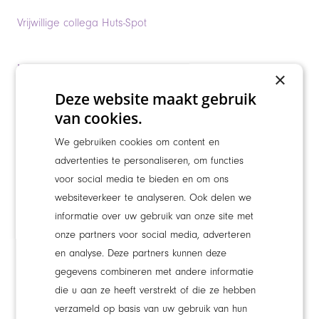
Vrijwillige collega Huts-Spot
Nieuw lid voor de Cliëntenraad
×
Deze website maakt gebruik
Vrijwillige collega Werkendam
van cookies.
We gebruiken cookies om content en
Medewerker Flexpool
advertenties te personaliseren, om functies
voor social media te bieden en om ons
websiteverkeer te analyseren. Ook delen we
Verzorgende IG in de wijk (team Drunen)
informatie over uw gebruik van onze site met
onze partners voor social media, adverteren
Zorgzame Smaakmaker (Kok)
en analyse. Deze partners kunnen deze
gegevens combineren met andere informatie
die u aan ze heeft verstrekt of die ze hebben
Verpleegkundige in de wijk (team Almkerk)
verzameld op basis van uw gebruik van hun