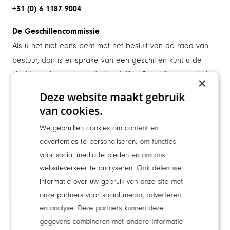
+31 (0) 6 1187 9004
De Geschillencommissie
Als u het niet eens bent met het besluit van de raad van
bestuur, dan is er sprake van een geschil en kunt u de
klacht voorleggen aan de Landelijke Geschillencommissie.
×
Aan deze behandeling van de klacht zijn griffiekosten
Deze website maakt gebruik
verbonden.Contactgegevens Landelijke
van cookies.
Geschillencommissie:
We gebruiken cookies om content en
Website: www.degeschillencommissie.nl
advertenties te personaliseren, om functies
Telefoon: 070 – 310 53 10
voor social media te bieden en om ons
websiteverkeer te analyseren. Ook delen we
Klachten Wet zorg en dwang
informatie over uw gebruik van onze site met
(Wzd)
onze partners voor social media, adverteren
Klachten over onvrijwillige zorg vallen onder de
Wet zorg
en analyse. Deze partners kunnen deze
en dwang (Wzd).
Hiervoor geldt een aparte
gegevens combineren met andere informatie