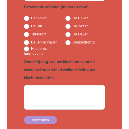
Betreffende afdeling (indien bekend)
Het Anker
De Haven
De Rib
De Zwaan
Thuiszorg
De Oever
De Binnenhaven
Dagbesteding
Hulp in de
huishouding
Omschrijving van uw klacht en vermeld
eventueel voor wie of welke afdeling uw
klacht bedoeld is
*
Verzenden