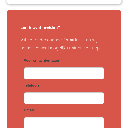
Een klacht melden?
Vul het onderstaande formulier in en wij
nemen zo snel mogelijk contact met u op.
Klachtenformulier
Voor en achternaam
*
Telefoon
Email
*