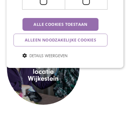
ALLE COOKIES TOESTAAN
ALLEEN NOODZAKELIJKE COOKIES
DETAILS WEERGEVEN
Wegwijzer
Wegwijzer
locatie
locatie
Wijkestein
Wijkestein