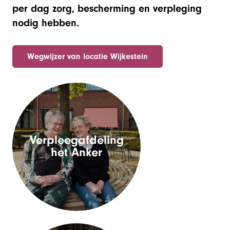
per dag zorg, bescherming en verpleging
nodig hebben.
Wegwijzer van locatie Wijkestein
Verpleegafdeling
Verpleegafdeling
het Anker
het Anker