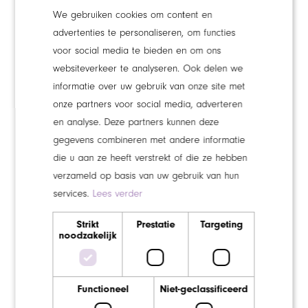
We gebruiken cookies om content en
advertenties te personaliseren, om functies
Mondzorg
voor social media te bieden en om ons
websiteverkeer te analyseren. Ook delen we
Psychologie
informatie over uw gebruik van onze site met
onze partners voor social media, adverteren
en analyse. Deze partners kunnen deze
gegevens combineren met andere informatie
die u aan ze heeft verstrekt of die ze hebben
Wegwijzers:
verzameld op basis van uw gebruik van hun
services.
Lees verder
Strikt
Prestatie
Targeting
noodzakelijk
Wegwijzer
Wegwijzer
locatie De
locatie De
Functioneel
Niet-geclassificeerd
Notenhoff
Notenhoff