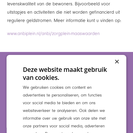
levenskwaliteit van de bewoners. Bijvoorbeeld voor
uitstapjes en activiteiten die niet worden gefinancierd uit
reguliere geldstromen. Meer informatie kunt u vinden op:
www.anbiplein.nl/anbi/zorgplein-maaswaarden
×
Zorgaanbod
Deze website maakt gebruik
Huishoudelijke thuiszorg
van cookies.
Dagbesteding en ontmoetingsdagen
We gebruiken cookies om content en
Thuiszorg
advertenties te personaliseren, om functies
Logeerzorg en Regiewonen
voor social media te bieden en om ons
Verpleeghuiszorg
websiteverkeer te analyseren. Ook delen we
informatie over uw gebruik van onze site met
Locaties
onze partners voor social media, adverteren