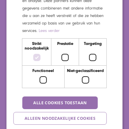
en analyse. Deze partners kunnen deze
De Notenhoff (Verpleeghuis)
gegevens combineren met andere informatie
Wijkestein (Verpleeghuis)
die u aan ze heeft verstrekt of die ze hebben
De Binnenhaven (Regie en logeerzorg)
verzameld op basis van uw gebruik van hun
services.
Lees verder
Maaswaarden
Strikt
Prestatie
Targeting
Over ons
noodzakelijk
Bestuur en verantwoording
Medezeggenschap
Functioneel
Niet-geclassificeerd
Beleid kwaliteit en veiligheid
Giften en sponsoring
Ongenoegen en klachten
ALLE COOKIES TOESTAAN
Stichting Vrienden van Maaswaarden
Downloads
ALLEEN NOODZAKELIJKE COOKIES
Veelgestelde vragen