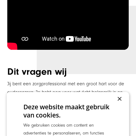
Dit vragen wij
Jij bent een zorgprofessional met een groot hart voor de
ouderenzorg. Je hebt oog voor wat écht belangrijk is en
×
zet graag dat stapje extra. Samen gaan we voor
Deze website maakt gebruik
liefdevolle zorg en aandacht!
van cookies.
Je hebt een diploma MBO-Verpleegkunde en bent in
We gebruiken cookies om content en
het bezit van een BIG-registratie.
advertenties te personaliseren, om functies