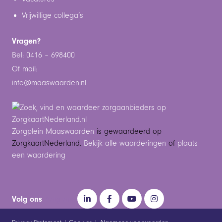
Vrijwillige collega’s
Vragen?
Bel: 0416 – 698400
Of mail:
info@maaswaarden.n
l
Zorgplein Maaswaarden
is gewaardeerd op
ZorgkaartNederland.
Bekijk alle waarderingen
of
plaats
een waardering
Volg ons
Volg ons