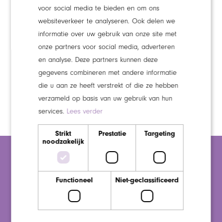
voor social media te bieden en om ons
Je hebt een proactieve houding en denkt mee over
websiteverkeer te analyseren. Ook delen we
verbeteringen in de zorg.
informatie over uw gebruik van onze site met
Je bent collegiaal, flexibel en betrouwbaar.
onze partners voor social media, adverteren
Je bent betrokken, oplossingsgericht en hebt een
en analyse. Deze partners kunnen deze
gegevens combineren met andere informatie
warm hart voor de zorg.
die u aan ze heeft verstrekt of die ze hebben
Je neemt graag initiatief en vindt het belangrijk
verzameld op basis van uw gebruik van hun
om écht iets te betekenen voor onze cliënten.
services.
Lees verder
Strikt
Prestatie
Targeting
noodzakelijk
Zijn wij een goede match?
Bij Maaswaarden vinden we het belangrijk dat er een klik
Functioneel
Niet-geclassificeerd
is. Voor jou én voor ons. We willen dat jij je thuis voelt. En
met heel je hart het verschil kan maken. Daarom lees je
hier hoe wij werken.