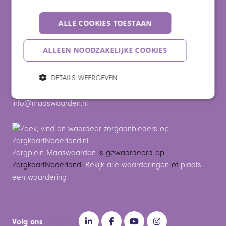
Opleidingen
Vacatures
ALLE COOKIES TOESTAAN
Vrijwillige collega’s
ALLEEN NOODZAKELIJKE COOKIES
Vragen?
Bel: 0416 – 698400
DETAILS WEERGEVEN
Of mail:
info@maaswaarden.n
l
Zorgplein Maaswaarden
is gewaardeerd op
ZorgkaartNederland.
Bekijk alle waarderingen
of
plaats
een waardering
Volg ons
Volg ons