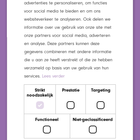
advertenties te personaliseren, om functies
Bestuur en verantwoording
voor social media te bieden en om ons
Medezeggenschap
websiteverkeer te analyseren. Ook delen we
informatie over uw gebruik van onze site met
Beleid kwaliteit en veiligheid
onze partners voor social media, adverteren
Giften en sponsoring
en analyse. Deze partners kunnen deze
Ongenoegen en klachten
gegevens combineren met andere informatie
Stichting Vrienden van Maaswaarden
die u aan ze heeft verstrekt of die ze hebben
verzameld op basis van uw gebruik van hun
Downloads
services.
Lees verder
Veelgestelde vragen
Strikt
Prestatie
Targeting
noodzakelijk
Wegwijzers
Wegwijzer locatie De Notenhoff
Wegwijzer locatie Wijkestein
Functioneel
Niet-geclassificeerd
Werken en leren bij