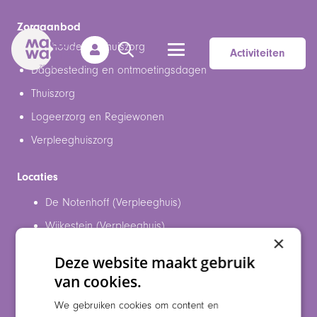
Zorgaanbod
Huishoudelijke thuiszorg
Activiteiten
Dagbesteding en ontmoetingsdagen
Thuiszorg
Logeerzorg en Regiewonen
Verpleeghuiszorg
Locaties
De Notenhoff (Verpleeghuis)
Wijkestein (Verpleeghuis)
×
De Binnenhaven (Regie en logeerzorg)
Deze website maakt gebruik
van cookies.
Maaswaarden
We gebruiken cookies om content en
Over ons