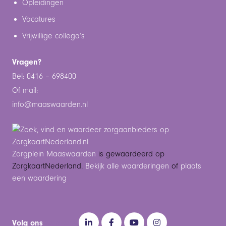
Opleidingen
Vacatures
Vrijwillige collega’s
Vragen?
Bel: 0416 – 698400
Of mail:
info@maaswaarden.n
l
Zorgplein Maaswaarden
is gewaardeerd op
ZorgkaartNederland.
Bekijk alle waarderingen
of
plaats
een waardering
Volg ons
Volg ons