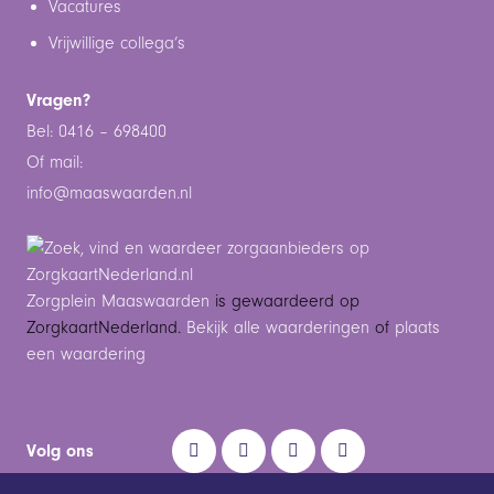
Vacatures
Vrijwillige collega’s
Vragen?
Bel: 0416 – 698400
Of mail:
info@maaswaarden.n
l
Zorgplein Maaswaarden
is gewaardeerd op
ZorgkaartNederland.
Bekijk alle waarderingen
of
plaats
een waardering
Volg ons
Volg ons