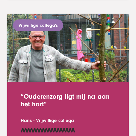
Vrijwillige collega's
“Ouderenzorg ligt mij na aan
het hart”
Hans
-
Vrijwillige collega