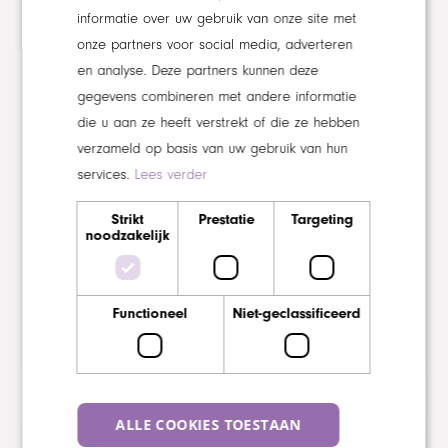
informatie over uw gebruik van onze site met
onze partners voor social media, adverteren
en analyse. Deze partners kunnen deze
“Door écht tijd te nemen voor
gegevens combineren met andere informatie
mensen, krijg je hele andere
die u aan ze heeft verstrekt of die ze hebben
gesprekken”
verzameld op basis van uw gebruik van hun
services.
Lees verder
Anouk
-
Verzorgende IG Thuiszorg
Strikt
Prestatie
Targeting
noodzakelijk
Functioneel
Niet-geclassificeerd
ALLE COOKIES TOESTAAN