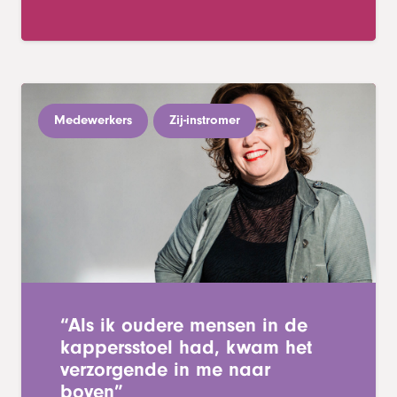
Medewerkers
Zij-instromer
“Als ik oudere mensen in de
kappersstoel had, kwam het
verzorgende in me naar
boven”