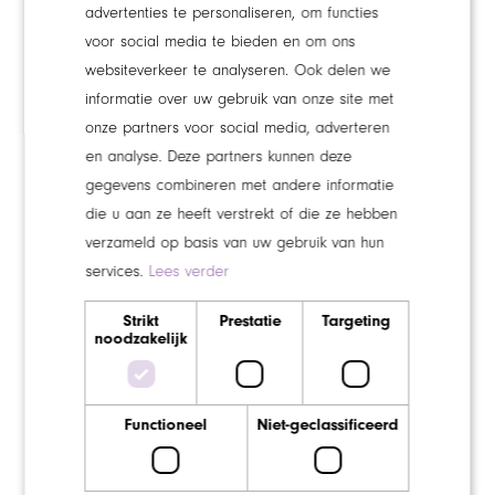
woonvoorziening met zowel somatische als
advertenties te personaliseren, om functies
psychogeriatrische verpleegafdelingen.
voor social media te bieden en om ons
websiteverkeer te analyseren. Ook delen we
VPT-locatie De Binnenhaven
is gelegen in het
informatie over uw gebruik van onze site met
centrum van Werkendam, binnen de gemeente
onze partners voor social media, adverteren
Altena. Hier ontvangen bewoners zorg op basis van
en analyse. Deze partners kunnen deze
het Volledig Pakket Thuis.
gegevens combineren met andere informatie
die u aan ze heeft verstrekt of die ze hebben
Aanmelden voor dagbesteding
verzameld op basis van uw gebruik van hun
zorg bij Maaswaarden
services.
Lees verder
Bent u geïnteresseerd in dagbesteding bij Maaswaarden?
Strikt
Prestatie
Targeting
noodzakelijk
Neem dan contact op met het Wmo-loket van uw
gemeente om te informeren naar de mogelijkheden en
eventuele vergoedingen. Het cliëntservice bureau staat
Functioneel
Niet-geclassificeerd
klaar om u te ondersteunen bij het aanvraagproces en al
uw vragen te beantwoorden.