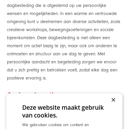
dagbesteding die is afgestemd op uw persoonlijke
wensen en mogelijkheden. In een warme en vertrouwde
omgeving kunt u deelnemen aan diverse activiteiten, zoals
creatieve workshops, bewegingsoefeningen en sociale
bijeenkomsten. Deze dagbesteding is niet alleen een
moment om actief bezig te zijn, maar ook om anderen te
ontmoeten en structuur aan uw dag te geven. Met
persoonlijke aandacht en begeleiding zorgen we ervoor
dat u zich prettig en betrokken voelt, zodat elke dag een
positieve ervaring is.
Andere locaties van
×
Maaswaarden
Deze website maakt gebruik
Locatie De Notenhoff
bevindt zich in de dorpskern
van cookies.
van Andel. Deze locatie biedt een kleinschalige
We gebruiken cookies om content en