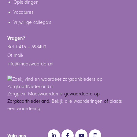
Opleidingen
Vacatures
Vrijwillige collega’s
Vragen?
Bel: 0416 – 698400
Of mail:
info@maaswaarden.n
l
Zorgplein Maaswaarden
is gewaardeerd op
ZorgkaartNederland.
Bekijk alle waarderingen
of
plaats
een waardering
Volg ons
Volg ons