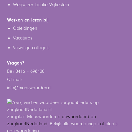
Wegwijzer locatie Wijkestein
Werken en leren bij
Opleidingen
Vacatures
Vrijwillige collega’s
Vragen?
Bel: 0416 – 698400
Of mail:
info@maaswaarden.n
l
Zorgplein Maaswaarden
is gewaardeerd op
ZorgkaartNederland.
Bekijk alle waarderingen
of
plaats
een waardering