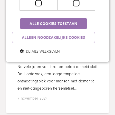
ALLE COOKIES TOESTAAN
ALLEEN NOODZAKELIJKE COOKIES
DETAILS WEERGEVEN
Ontmoetingscentrum ”De
Hoofdzaak” stopt
Na vele jaren van inzet en betrokkenheid sluit
De Hoofdzaak, een laagdrempelige
ontmoetingsplek voor mensen met dementie
en niet-aangeboren hersenletsel…
7 november 2024