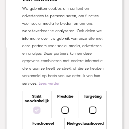
We gebruiken cookies om content en
advertenties te personaliseren, om functies
voor social media te bieden en om ons
websiteverkeer te analyseren. Ook delen we
informatie over uw gebruik van onze site met
Dag van de vrijwilliger
onze partners voor social media, adverteren
Dinsdag 21 november was het eindelijk zover!
en analyse. Deze partners kunnen deze
Na 2 corona jaren mochten wij onze vrijwillige
gegevens combineren met andere informatie
die u aan ze heeft verstrekt of die ze hebben
collega’s weer publiekelijk in het…
verzameld op basis van uw gebruik van hun
22 november 2022
services.
Lees verder
Strikt
Prestatie
Targeting
noodzakelijk
NIEUWS
Functioneel
Niet-geclassificeerd