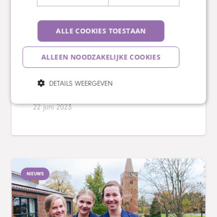
Bazalt Wonen plaatst 316
zonnepanelen op dak van
Zorgcentrum Wijkestein in Wijk en
Aalburg
ALLE COOKIES TOESTAAN
In goed overleg met zorgorganisaties
ALLEEN NOODZAKELIJKE COOKIES
Maaswaarden ouderenzorg en Prisma plaatst
Bazalt Wonen zonnepanelen op een deel van
DETAILS WEERGEVEN
het dak van…
22 juni 2023
NIEUWS