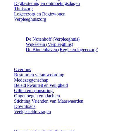
Dagbesteding en ontmoetingsdagen
Thuiszorg
Logeerzorg en Regiewonen
Verpleeghuiszorg
Locaties
De Notenhoff (Verpleeghuis)
Wijkestein (Verpleeghuis)
De Binnenhaven (Regie en logeerzorg)
Maaswaarden
Over ons
Bestuur en verantwoording
Medezeggenschap
Beleid kwaliteit en veiligheid
Giften en sponsoring
Ongenoegen en klachten
Stichting Vrienden van Maaswaarden
Downloads
Veelgestelde vragen
Wegwijzers