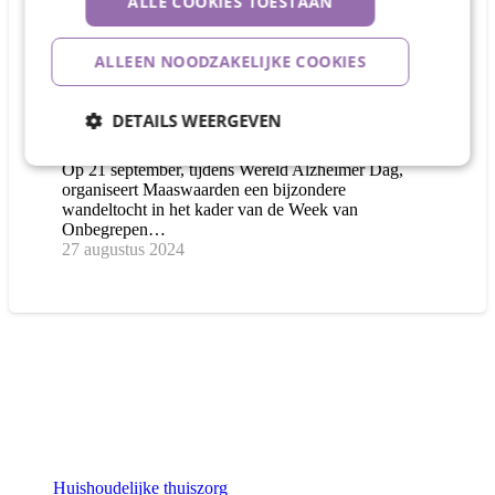
ALLE COOKIES TOESTAAN
ALLEEN NOODZAKELIJKE COOKIES
Maaswaarden organiseert wandeltocht
op 21 september voor meer begrip en
DETAILS WEERGEVEN
bewustwording
Op 21 september, tijdens Wereld Alzheimer Dag,
organiseert Maaswaarden een bijzondere
wandeltocht in het kader van de Week van
Onbegrepen…
27 augustus 2024
Zorgaanbod
Huishoudelijke thuiszorg