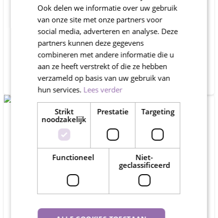
ontruimd door brand
Ook delen we informatie over uw gebruik
van onze site met onze partners voor
Deze morgen werden de bewoners van
social media, adverteren en analyse. Deze
Maaswaarden ouderen, locatie Wijkestein,
opgeschrikt door een brandmelding waarop
partners kunnen deze gegevens
verschillende brandweercorpsen uitrukten. De
combineren met andere informatie die u
melding…
aan ze heeft verstrekt of die ze hebben
26 november 2021
verzameld op basis van uw gebruik van
hun services.
Lees verder
Strikt
Prestatie
Targeting
noodzakelijk
Functioneel
Niet-
geclassificeerd